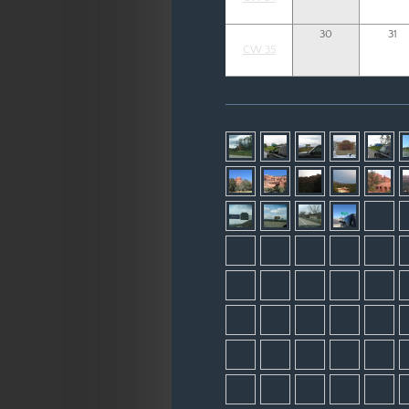
30
31
CW 35