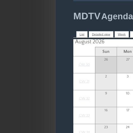
MDTV
Agenda 
List
Detailed view
Week
August 2026
Sun
Mon
26
27
CW 30
2
3
CW 31
9
10
CW 32
16
17
CW 33
23
24
CW 34