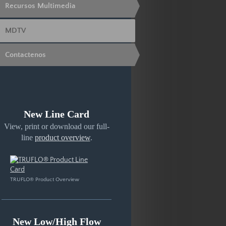
Recursos Multimedia
MDTV
Contactenos
New Line Card
View, print or download our full-
line
product overview
.
TRUFLO® Product Overview
New Low/High Flow